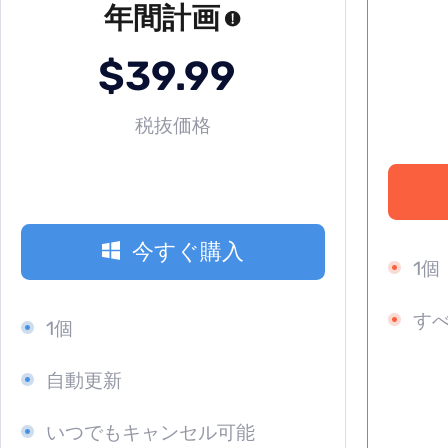
年間計画
$39.99
税抜価格
今すぐ購入
1個
す
1個
自動更新
いつでもキャンセル可能