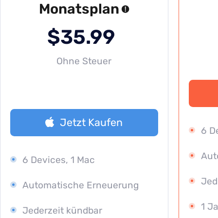
Monatsplan
$35.99
Ohne Steuer
Jetzt Kaufen
6 D
Aut
6 Devices, 1 Mac
Jed
Automatische Erneuerung
1 J
Jederzeit kündbar