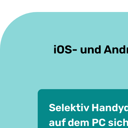
iOS- und And
Selektiv Handy
auf dem PC sic