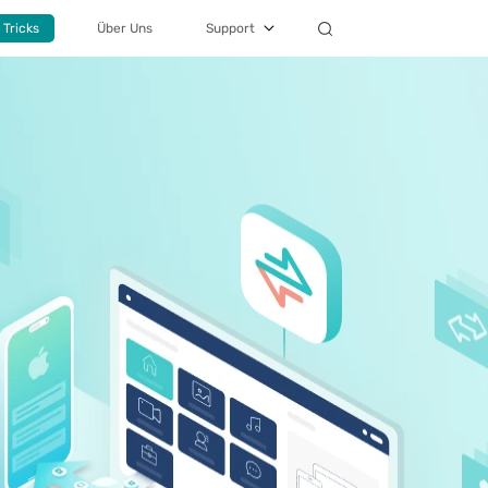
 Tricks
Über Uns
Support
j