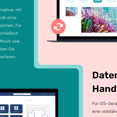
rnative, mit
erät ohne
können. Für
chließlich
 Musik usw.
aben Sie
erlieren.
Date
Hand
Für iOS-Gerät
eine vollstä