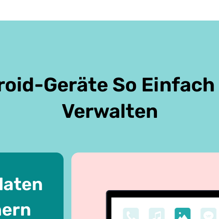
roid-Geräte So Einfach 
Verwalten
daten
hern