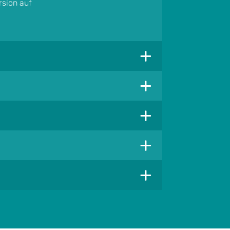
rsion auf
+
+
+
+
+