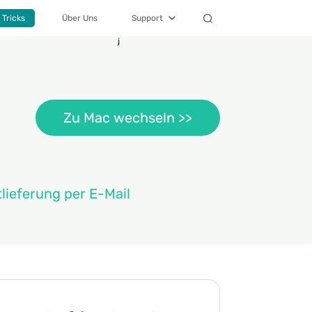
 Tricks
Über Uns
Support
j
Zu Mac wechseln >>
tlieferung per E-Mail