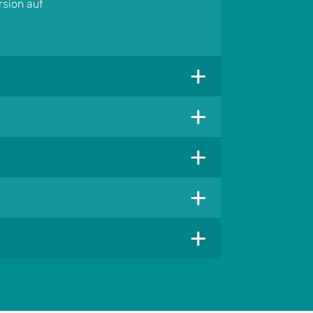
rsion auf
+
+
+
+
+