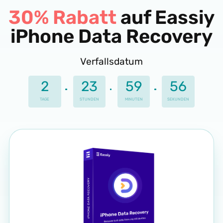
30% Rabatt
auf Eassiy
iPhone Data Recovery
Verfallsdatum
2
23
59
56
SEKUNDEN
STUNDEN
MINUTEN
TAGE